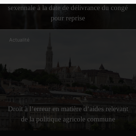
sexennale à la date de délivrance du congé
pour reprise
Actualité
Droit à l’erreur en matière d’aides relevant
de la politique agricole commune