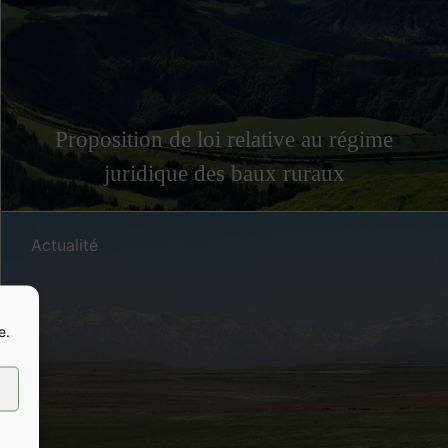
Proposition de loi relative au régime
juridique des baux ruraux
Actualité
e.