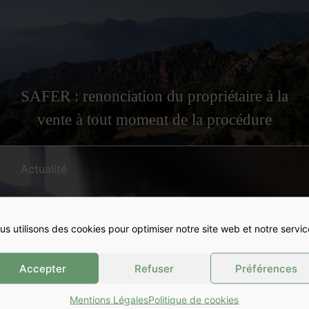
SAFER : renonciation du propriétaire à la
vente à tout moment de la procédure
Actualité
us utilisons des cookies pour optimiser notre site web et notre servic
Accepter
Refuser
Préférences
Mentions Légales
Politique de cookies
Le bail doit comporter la clause de reprise