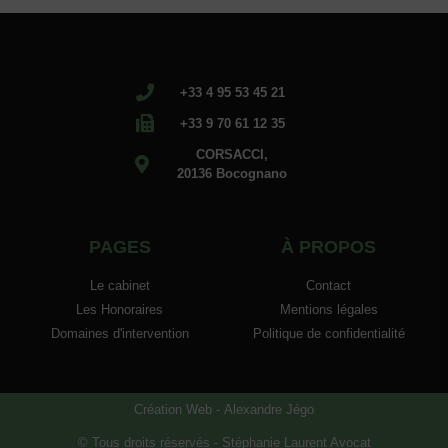
+33 4 95 53 45 21
+33 9 70 61 12 35
CORSACCI,
20136 Bocognano
PAGES
À PROPOS
Le cabinet
Contact
Les Honoraires
Mentions légales
Domaines d'intervention
Politique de confidentialité
Création Web -
Alexandre Jégo
© Tous droits réservés - Stéphanie Laurent Avocat